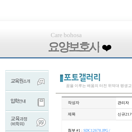
Care bohosa
요양보호사
❤️
꿈을 이루는 배움의 터전 위덕대 평생
작성자
관리자
제목
신규21
첨부 #1 :
SDC12678.JPG /