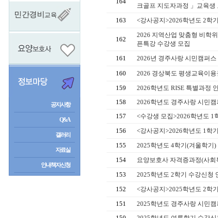
164
크골프 지도자과정 」교육생
민간경비
교육
163
<강사공지>2026학년도 2학
2026 지역산업 맞춤형 비학
162
픈특강 수강생 모집
161
2026년 경주사랑 시민캠퍼스
160
2026 경상북도 평생교육이용
159
2026학년도 RISE 특별과정 
158
2026학년도 경주사랑 시민캠
공지사항
157
<수강생 모집>2026학년도 
Q&A
156
<강사공지>2026학년도 1학
갤러리
155
2025학년도 4학기(겨울학기
자료실
154
요양보호사 자격증과정(사회복
안내책자신청
153
2025학년도 2학기 수강신청
152
<강사공지>2025학년도 2학
151
2025학년도 경주사랑 시민캠
150
2025학년도 여름학기 수강신