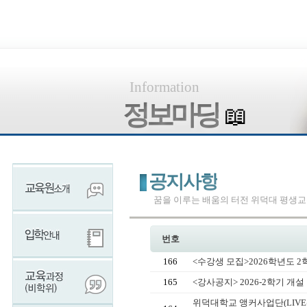
Information
정보마당
📖
공지사항
꿈을 이루는 배움의 터전 위덕대 평생
번호
166
<수강생 모집>2026학년도 
165
<강사공지> 2026-2학기 개
위덕대학교 앵커사업단(LIV