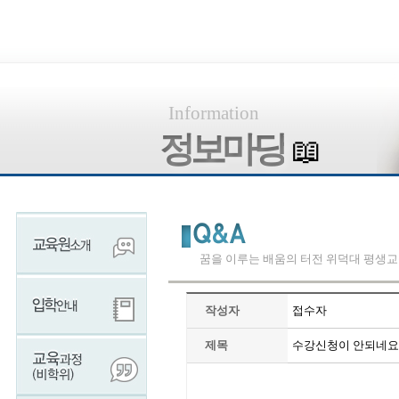
Information
정보마당
📖
꿈을 이루는 배움의 터전 위덕대 평생
작성자
접수자
제목
수강신청이 안되네요